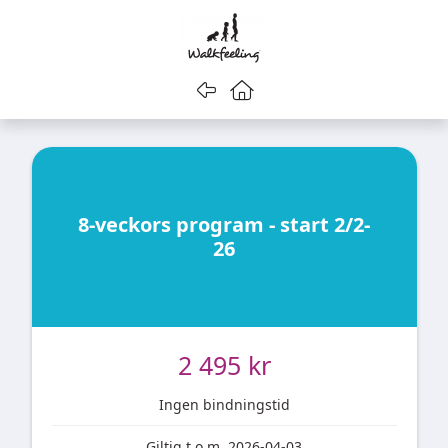
Gå tillbaka
Gå till startsidan
8-veckors program - start 2/2-
26
2 495 kr
Ingen bindningstid
Giltig t.o.m. 2026-04-03