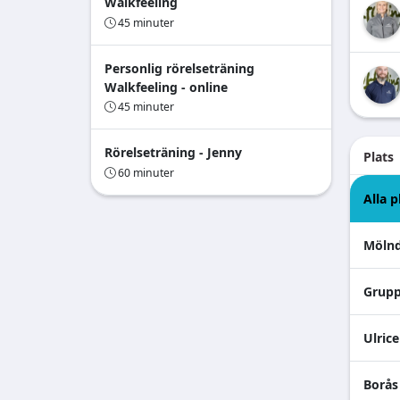
Walkfeeling
45 minuter
Personlig rörelseträning
Walkfeeling - online
45 minuter
Rörelseträning - Jenny
Plats
60 minuter
Alla p
Mölnd
Grupp
Ulric
Borås