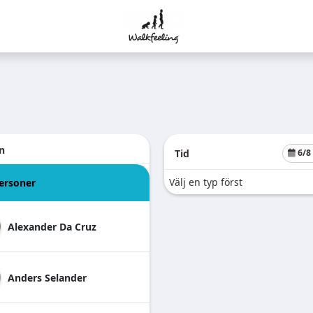
n
Tid
6/8
Välj en typ först
personer
Alexander
Da Cruz
Anders
Selander