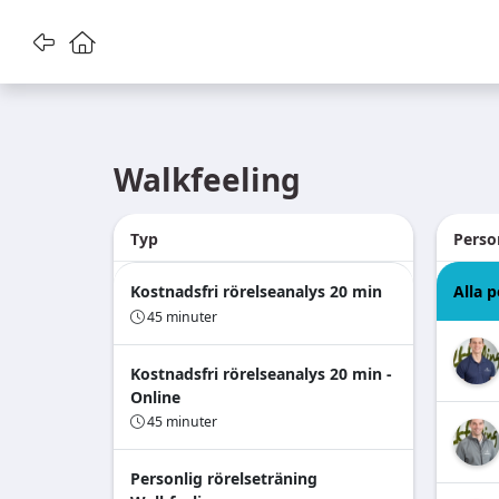
Gå tillbaka
Gå till startsidan
Walkfeeling
Typ
Perso
Kostnadsfri rörelseanalys 20 min
Alla 
45 minuter
Kostnadsfri rörelseanalys 20 min -
Online
45 minuter
Personlig rörelseträning