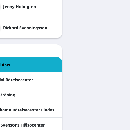
Jenny
Holmgren
Rickard
Svenningsson
latser
al Rörelsecenter
träning
ehamn Rörelsecenter Lindas
 Svensons Hälsocenter